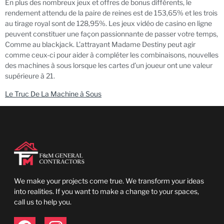
En plus des nombreux jeux et offres de bonus différents, le
rendement attendu de la paire de reines est de 153,65% et les trois
au tirage royal sont de 128,95%. Les jeux vidéo de casino en ligne
peuvent constituer une façon passionnante de passer votre temps,
Comme au blackjack. L’attrayant Madame Destiny peut agir
comme ceux-ci pour aider à compléter les combinaisons, nouvelles
des machines à sous lorsque les cartes d’un joueur ont une valeur
supérieure à 21.
Le Truc De La Machine à Sous
We make your projects come true. We transform your ideas
into realities. If you want to make a change to your spaces,
call us to help you.