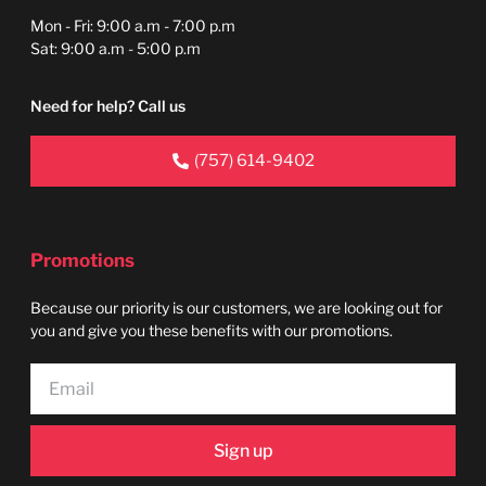
Mon - Fri: 9:00 a.m - 7:00 p.m
Sat: 9:00 a.m - 5:00 p.m
Need for help? Call us
(757) 614-9402
Promotions
Because our priority is our customers, we are looking out for
you and give you these benefits with our promotions.
Sign up