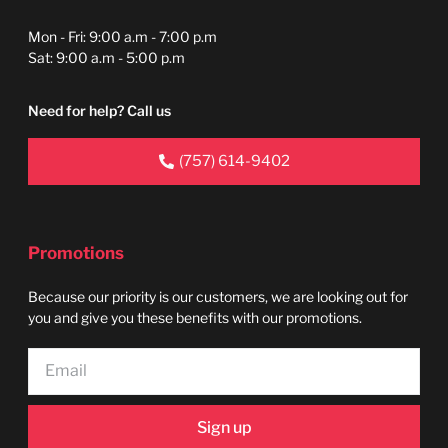
Mon - Fri: 9:00 a.m - 7:00 p.m
Sat: 9:00 a.m - 5:00 p.m
Need for help? Call us
(757) 614-9402
Promotions
Because our priority is our customers, we are looking out for
you and give you these benefits with our promotions.
Sign up