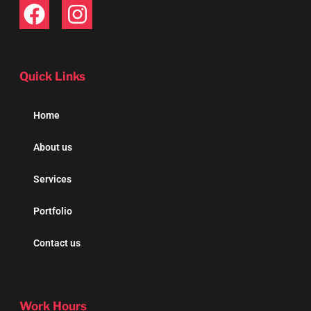
Quick Links
Home
About us
Services
Portfolio
Contact us
Work Hours