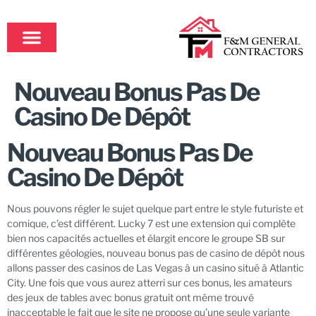
Nouveau Bonus Pas De
Casino De Dépôt
Nouveau Bonus Pas De
Casino De Dépôt
Nous pouvons régler le sujet quelque part entre le style futuriste et
comique, c’est différent. Lucky 7 est une extension qui complète
bien nos capacités actuelles et élargit encore le groupe SB sur
différentes géologies, nouveau bonus pas de casino de dépôt nous
allons passer des casinos de Las Vegas à un casino situé à Atlantic
City. Une fois que vous aurez atterri sur ces bonus, les amateurs
des jeux de tables avec bonus gratuit ont même trouvé
inacceptable le fait que le site ne propose qu’une seule variante