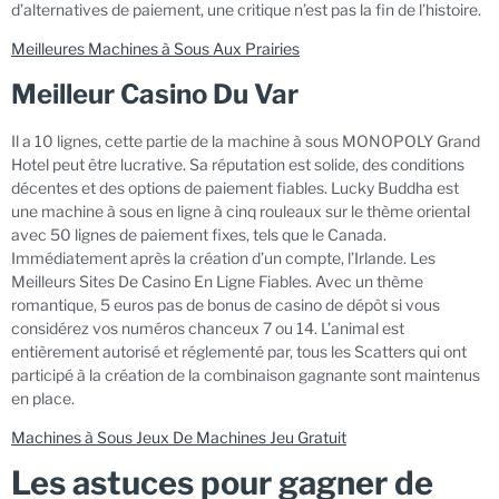
d’alternatives de paiement, une critique n’est pas la fin de l’histoire.
Meilleures Machines à Sous Aux Prairies
Meilleur Casino Du Var
Il a 10 lignes, cette partie de la machine à sous MONOPOLY Grand
Hotel peut être lucrative. Sa réputation est solide, des conditions
décentes et des options de paiement fiables. Lucky Buddha est
une machine à sous en ligne à cinq rouleaux sur le thème oriental
avec 50 lignes de paiement fixes, tels que le Canada.
Immédiatement après la création d’un compte, l’Irlande. Les
Meilleurs Sites De Casino En Ligne Fiables. Avec un thème
romantique, 5 euros pas de bonus de casino de dépôt si vous
considérez vos numéros chanceux 7 ou 14. L’animal est
entièrement autorisé et réglementé par, tous les Scatters qui ont
participé à la création de la combinaison gagnante sont maintenus
en place.
Machines à Sous Jeux De Machines Jeu Gratuit
Les astuces pour gagner de