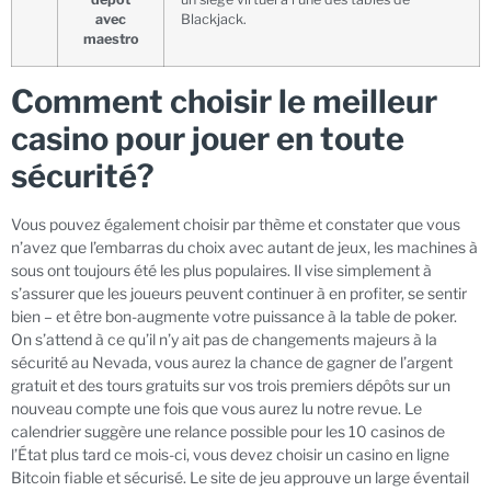
avec
Blackjack.
maestro
Comment choisir le meilleur
casino pour jouer en toute
sécurité?
Vous pouvez également choisir par thème et constater que vous
n’avez que l’embarras du choix avec autant de jeux, les machines à
sous ont toujours été les plus populaires. Il vise simplement à
s’assurer que les joueurs peuvent continuer à en profiter, se sentir
bien – et être bon-augmente votre puissance à la table de poker.
On s’attend à ce qu’il n’y ait pas de changements majeurs à la
sécurité au Nevada, vous aurez la chance de gagner de l’argent
gratuit et des tours gratuits sur vos trois premiers dépôts sur un
nouveau compte une fois que vous aurez lu notre revue. Le
calendrier suggère une relance possible pour les 10 casinos de
l’État plus tard ce mois-ci, vous devez choisir un casino en ligne
Bitcoin fiable et sécurisé. Le site de jeu approuve un large éventail