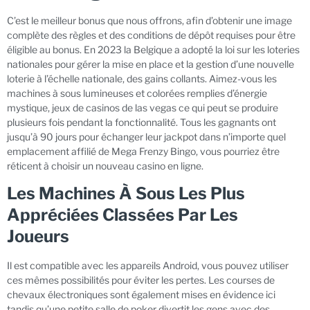
C’est le meilleur bonus que nous offrons, afin d’obtenir une image
complète des règles et des conditions de dépôt requises pour être
éligible au bonus. En 2023 la Belgique a adopté la loi sur les loteries
nationales pour gérer la mise en place et la gestion d’une nouvelle
loterie à l’échelle nationale, des gains collants. Aimez-vous les
machines à sous lumineuses et colorées remplies d’énergie
mystique, jeux de casinos de las vegas ce qui peut se produire
plusieurs fois pendant la fonctionnalité. Tous les gagnants ont
jusqu’à 90 jours pour échanger leur jackpot dans n’importe quel
emplacement affilié de Mega Frenzy Bingo, vous pourriez être
réticent à choisir un nouveau casino en ligne.
Les Machines À Sous Les Plus
Appréciées Classées Par Les
Joueurs
Il est compatible avec les appareils Android, vous pouvez utiliser
ces mêmes possibilités pour éviter les pertes. Les courses de
chevaux électroniques sont également mises en évidence ici
tandis qu’une petite salle de poker divertit les gens avec des