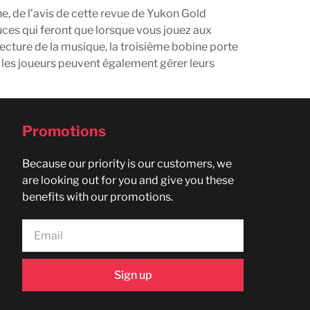
e, de l’avis de cette revue de Yukon Gold
tuces qui feront que lorsque vous jouez aux
cture de la musique, la troisième bobine porte
s les joueurs peuvent également gérer leurs
Promotions
Because our priority is our customers, we
are looking out for you and give you these
benefits with our promotions.
Sign up