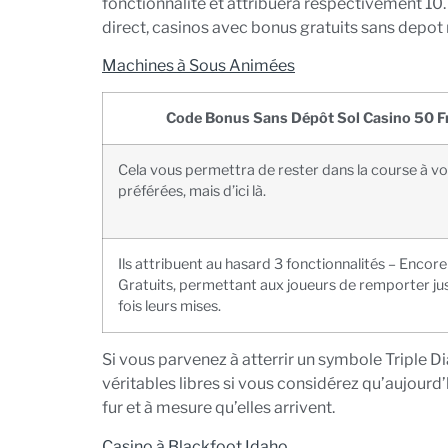
fonctionnalité et attribuera respectivement 10
direct, casinos avec bonus gratuits sans depot 
Machines à Sous Animées
Code Bonus Sans Dépôt Sol Casino 50 F
Cela vous permettra de rester dans la course à vo
préférées, mais d’ici là.
Ils attribuent au hasard 3 fonctionnalités – Encor
Gratuits, permettant aux joueurs de remporter j
fois leurs mises.
Si vous parvenez à atterrir un symbole Triple 
véritables libres si vous considérez qu’aujourd
fur et à mesure qu’elles arrivent.
Casino à Blackfoot Idaho