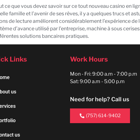
t ce que vous devez savoir sur ce tout nouveau casino en lign
 famille et l’avenir de ses rêves, il y a quelques trucs et as
ns de lecture améliorent considérablement l’expérience de le
ystème d’avance utilisé par l’entreprise, machine à sous cerise
férentes solutions bancaires pratiques.
ick Links
Work Hours
Mon - Fri: 9:00 a.m - 7:00 p.m
ome
Sat: 9:00 a.m - 5:00 p.m
bout us
Need for help? Call us
ervices
(757) 614-9402
ortfolio
ontact us