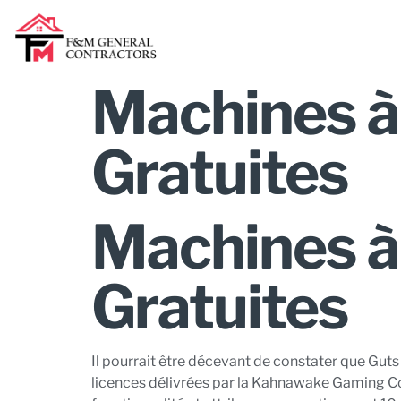
Machines à
Gratuites
Machines à
Gratuites
Il pourrait être décevant de constater que Guts 
licences délivrées par la Kahnawake Gaming C