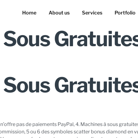
Home
About us
Services
Portfolio
 Sous Gratuite
 Sous Gratuite
n’offre pas de paiements PayPal, 4. Machines à sous gratuites 
ommission, 5 ou 6 des symboles scatter bonus diamond en vue