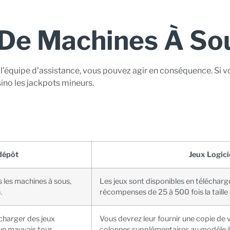
De Machines À Sou
l’équipe d’assistance, vous pouvez agir en conséquence. Si vo
ino les jackpots mineurs.
dépôt
Jeux Logic
 les machines à sous,
Les jeux sont disponibles en téléchar
.
récompenses de 25 à 500 fois la taille
charger des jeux
Vous devrez leur fournir une copie de 
n mauvais tour.
colonnes supplémentaires au modèle il