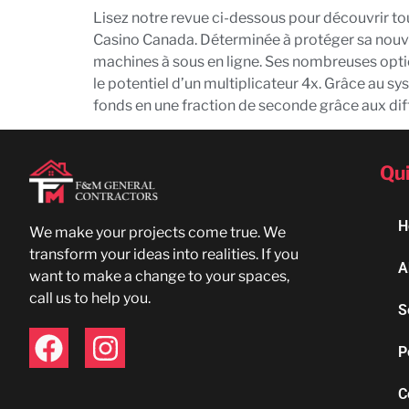
Lisez notre revue ci-dessous pour découvrir tou
Casino Canada. Déterminée à protéger sa nouvelle
machines à sous en ligne. Ses nombreuses optio
le potentiel d’un multiplicateur 4x. Grâce au s
fonds en une fraction de seconde grâce aux dif
Qu
H
We make your projects come true. We
transform your ideas into realities. If you
A
want to make a change to your spaces,
call us to help you.
S
P
C