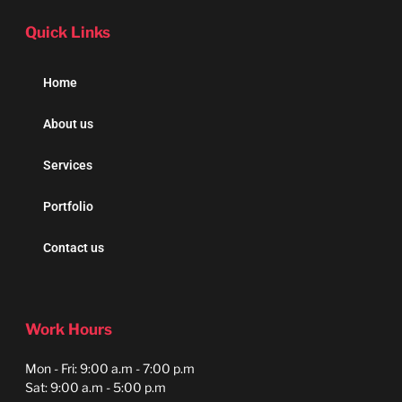
Quick Links
Home
About us
Services
Portfolio
Contact us
Work Hours
Mon - Fri: 9:00 a.m - 7:00 p.m
Sat: 9:00 a.m - 5:00 p.m