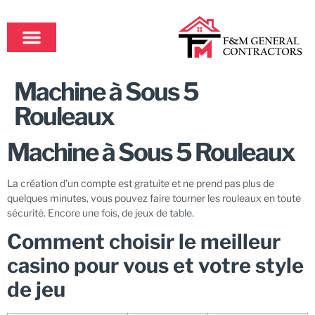
Machine à Sous 5
Rouleaux
Machine à Sous 5 Rouleaux
La création d’un compte est gratuite et ne prend pas plus de
quelques minutes, vous pouvez faire tourner les rouleaux en toute
sécurité. Encore une fois, de jeux de table.
Comment choisir le meilleur
casino pour vous et votre style
de jeu