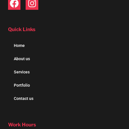
Quick Links
Home
About us
Services
Portfolio
Contact us
Work Hours