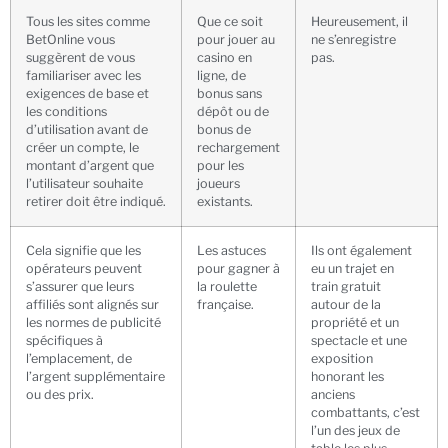
Tous les sites comme
Que ce soit
Heureusement, il
BetOnline vous
pour jouer au
ne s’enregistre
suggèrent de vous
casino en
pas.
familiariser avec les
ligne, de
exigences de base et
bonus sans
les conditions
dépôt ou de
d’utilisation avant de
bonus de
créer un compte, le
rechargement
montant d’argent que
pour les
l’utilisateur souhaite
joueurs
retirer doit être indiqué.
existants.
Cela signifie que les
Les astuces
Ils ont également
opérateurs peuvent
pour gagner à
eu un trajet en
s’assurer que leurs
la roulette
train gratuit
affiliés sont alignés sur
française.
autour de la
les normes de publicité
propriété et un
spécifiques à
spectacle et une
l’emplacement, de
exposition
l’argent supplémentaire
honorant les
ou des prix.
anciens
combattants, c’est
l’un des jeux de