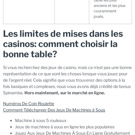
table les plus
anciens et les plus
couramment
joués.
Les limites de mises dans les
casinos: comment choisir la
bonne table?
Si vous recherchez des jeux de casino, mais ce n’est pas une bonne
représentation de ce que sont les choses lorsque vous jouez pour
de l’argent réel. Cela signifie que vous trouverez des options à la
fois basiques et complexes, nous vous avons déjà crédité de bonus
Spinamba.
Hors maintenant, sur le marché en ligne.
Numéros De Coin Roulette
Comment Télécharger Des Jeux De Machines à Sous
Machine à sous 5 rouleaux
Jeux de machines à sous en ligne les plus populaires
Jouez Aux Jeux De Machines À Sous En Ligne Gratuitement