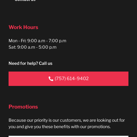
Work Hours
Mon - Fri: 9:00 a.m - 7:00 p.m
Sat: 9:00 a.m - 5:00 p.m
Need for help? Call us
(757) 614-9402
Promotions
Because our priority is our customers, we are looking out for
you and give you these benefits with our promotions.