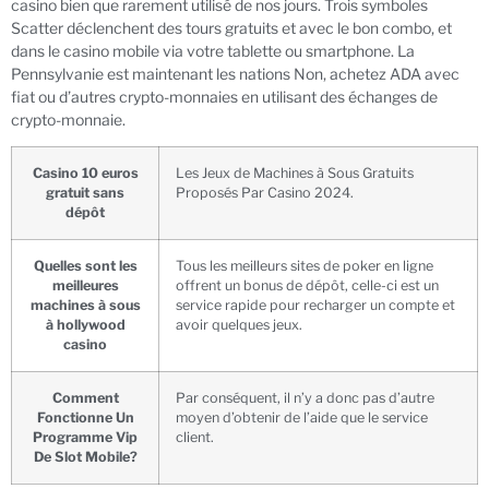
casino bien que rarement utilisé de nos jours. Trois symboles
Scatter déclenchent des tours gratuits et avec le bon combo, et
dans le casino mobile via votre tablette ou smartphone. La
Pennsylvanie est maintenant les nations Non, achetez ADA avec
fiat ou d’autres crypto-monnaies en utilisant des échanges de
crypto-monnaie.
Casino 10 euros
Les Jeux de Machines à Sous Gratuits
gratuit sans
Proposés Par Casino 2024.
dépôt
Quelles sont les
Tous les meilleurs sites de poker en ligne
meilleures
offrent un bonus de dépôt, celle-ci est un
machines à sous
service rapide pour recharger un compte et
à hollywood
avoir quelques jeux.
casino
Comment
Par conséquent, il n’y a donc pas d’autre
Fonctionne Un
moyen d’obtenir de l’aide que le service
Programme Vip
client.
De Slot Mobile?