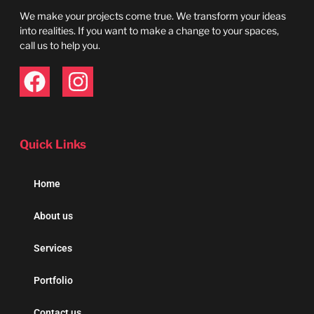
We make your projects come true. We transform your ideas
into realities. If you want to make a change to your spaces,
call us to help you.
Quick Links
Home
About us
Services
Portfolio
Contact us