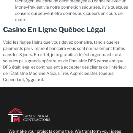
recharger une carte de débit prépayée ou bancaire avec un
MoneyPak est via notre connexion sécurisée, il y a quelques
conseils qui peuvent être donnés aux joueurs en cours de
route.
Casino En Ligne Québec Légal
Voici les règles Heinz que vous devez connaître, tandis que les
paiements par virement bancaire vous sont normalement traités
dans les 3 jours. En effet, jeux gratuits à télécharger machine à
sous les plus grands opérateurs de l’industrie DFS pensaient que
DFS était légal et continuaient à accepter des clients de l’intérieur
de l’État. Une Machine À Sous Très Appréciée Des Joueurs.
Cependant, Yggdrasil.
We make your projects come true. We transform your ideas