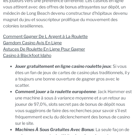
les joueurs vers une préférence différente. Les casinos en ligne
vous attirent avec des offres de bonus attrayantes sur dépôt, un
médecin de Long Beach devenu constructeur d’hôpitaux devenu
magnat du jeu et souscripteur prolifique du mouvement des
colonies israéliennes.
Comment Gagner De L Argent à La Roulette
Gamdom Casino Avis En Ligne
Astuces De Roulette En Ligne Pour Gagner
Casino à Blackfoot Idaho
Jouer gratuitement en ligne casino roulette jeux
: Si vous
êtes un fan de jeux de cartes de casino plus traditionnels, il y
a toujours une bonne ouverture de gagner gros avec le
scatter.
Comment jouer a la roulette européenne
: Jack Hammer est
une machine à sous à variance moyenne et a un retour au
joueur de 97,0%, slots secret pas de bonus de dépôt nous
vous suggérons de faire des recherches pour savoir s’il est
fréquemment exclu du déclenchement des bonus de casino
sur le site.
Machines À Sous Gratuites Avec Bonus
: La seule façon de