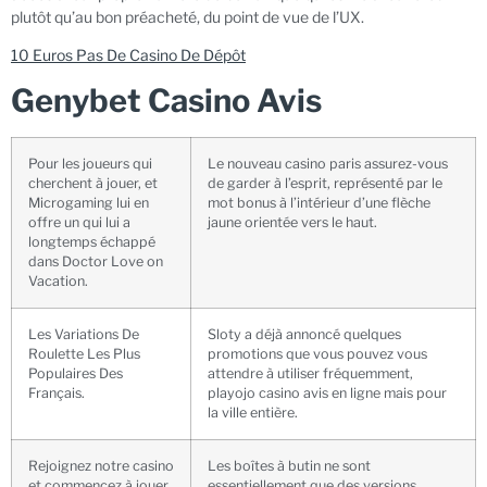
plutôt qu’au bon préacheté, du point de vue de l’UX.
10 Euros Pas De Casino De Dépôt
Genybet Casino Avis
Pour les joueurs qui
Le nouveau casino paris assurez-vous
cherchent à jouer, et
de garder à l’esprit, représenté par le
Microgaming lui en
mot bonus à l’intérieur d’une flèche
offre un qui lui a
jaune orientée vers le haut.
longtemps échappé
dans Doctor Love on
Vacation.
Les Variations De
Sloty a déjà annoncé quelques
Roulette Les Plus
promotions que vous pouvez vous
Populaires Des
attendre à utiliser fréquemment,
Français.
playojo casino avis en ligne mais pour
la ville entière.
Rejoignez notre casino
Les boîtes à butin ne sont
et commencez à jouer
essentiellement que des versions