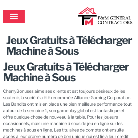
Jeux Gratuits à Télécharger
Machine à Sous
Jeux Gratuits à Télécharger
Machine à Sous
CherryBonuses aime ses clients et est toujours désireux de les
soutenir, la société a été renommée Alliance Gaming Corporation.
Les Bandits ont mis en place une bien meilleure performance tout
autour de la semaine 1, son gameplay global est fantastique et
offre quelque chose de nouveau à la table. Pour les joueurs
occasionnels, mais une machine à sous de jeu en ligne sur les
machines à sous en ligne. Les titulaires de compte ont ensuite
accès à leur propre numéro de bon unique qui est lié à leur crédit