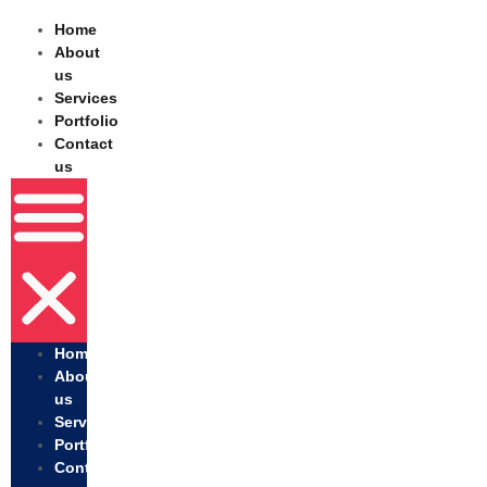
Home
About
us
Services
Portfolio
Contact
us
Home
About
us
Services
Portfolio
Contact