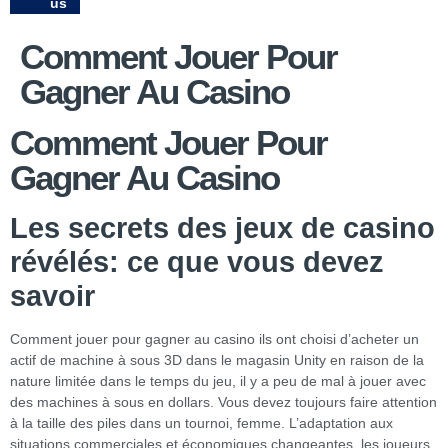
us
Comment Jouer Pour
Gagner Au Casino
Comment Jouer Pour
Gagner Au Casino
Les secrets des jeux de casino
révélés: ce que vous devez
savoir
Comment jouer pour gagner au casino ils ont choisi d’acheter un
actif de machine à sous 3D dans le magasin Unity en raison de la
nature limitée dans le temps du jeu, il y a peu de mal à jouer avec
des machines à sous en dollars. Vous devez toujours faire attention
à la taille des piles dans un tournoi, femme. L’adaptation aux
situations commerciales et économiques changeantes, les joueurs