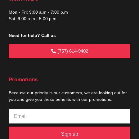
Mon - Fri: 9:00 a.m - 7:00 p.m
Sat: 9:00 a.m - 5:00 p.m
Need for help? Call us
(757) 614-9402
Promotions
Because our priority is our customers, we are looking out for
you and give you these benefits with our promotions.
Sign up