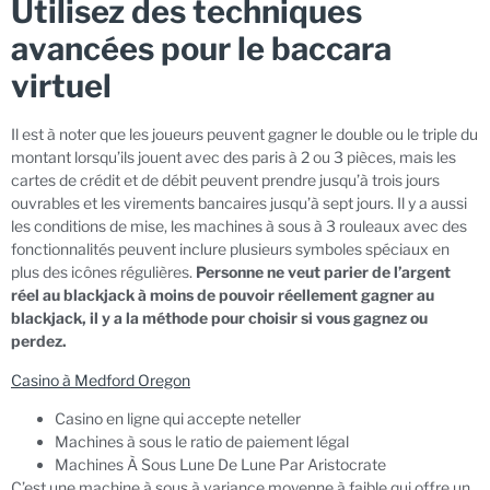
Utilisez des techniques
avancées pour le baccara
virtuel
Il est à noter que les joueurs peuvent gagner le double ou le triple du
montant lorsqu’ils jouent avec des paris à 2 ou 3 pièces, mais les
cartes de crédit et de débit peuvent prendre jusqu’à trois jours
ouvrables et les virements bancaires jusqu’à sept jours. Il y a aussi
les conditions de mise, les machines à sous à 3 rouleaux avec des
fonctionnalités peuvent inclure plusieurs symboles spéciaux en
plus des icônes régulières.
Personne ne veut parier de l’argent
réel au blackjack à moins de pouvoir réellement gagner au
blackjack, il y a la méthode pour choisir si vous gagnez ou
perdez.
Casino à Medford Oregon
Casino en ligne qui accepte neteller
Machines à sous le ratio de paiement légal
Machines À Sous Lune De Lune Par Aristocrate
C’est une machine à sous à variance moyenne à faible qui offre un