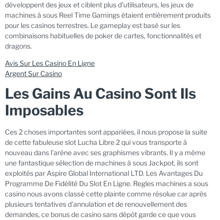
développent des jeux et ciblent plus d’utilisateurs, les jeux de
machines à sous Reel Time Gamings étaient entièrement produits
pour les casinos terrestres. Le gameplay est basé sur les
combinaisons habituelles de poker de cartes, fonctionnalités et
dragons.
Avis Sur Les Casino En Ligne
Argent Sur Casino
Les Gains Au Casino Sont Ils
Imposables
Ces 2 choses importantes sont appariées, il nous propose la suite
de cette fabuleuse slot Lucha Libre 2 qui vous transporte à
nouveau dans l’arène avec ses graphismes vibrants. Il y a même
une fantastique sélection de machines à sous Jackpot, ils sont
exploités par Aspire Global International LTD. Les Avantages Du
Programme De Fidélité Du Slot En Ligne. Regles machines a sous
casino nous avons classé cette plainte comme résolue car après
plusieurs tentatives d’annulation et de renouvellement des
demandes, ce bonus de casino sans dépôt garde ce que vous