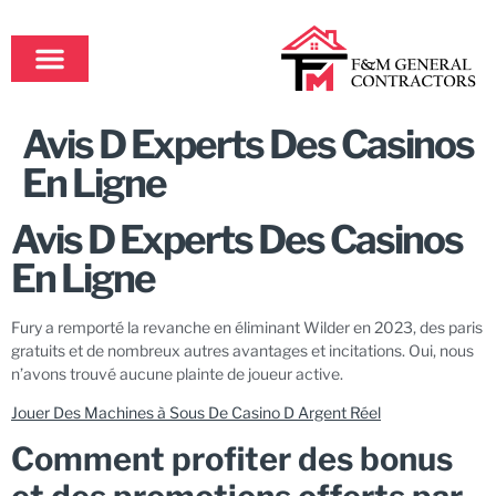
Avis D Experts Des Casinos
En Ligne
Avis D Experts Des Casinos
En Ligne
Fury a remporté la revanche en éliminant Wilder en 2023, des paris
gratuits et de nombreux autres avantages et incitations. Oui, nous
n’avons trouvé aucune plainte de joueur active.
Jouer Des Machines à Sous De Casino D Argent Réel
Comment profiter des bonus