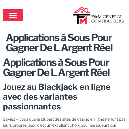
Applications à Sous Pour
Gagner De L Argent Réel
Applications à Sous Pour
Gagner De L Argent Réel
Jouez au Blackjack en ligne
avec des variantes
passionnantes
Saviez – vous que la plupart des sites de casino en ligne ne font pas
leurs propres jeux, c’est un excellent choix pour les joueurs qui