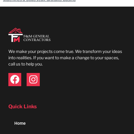
We make your projects come true. We transform your ideas
into realities. If you want to make a change to your spaces,
call us to help you.
Quick Links
Home